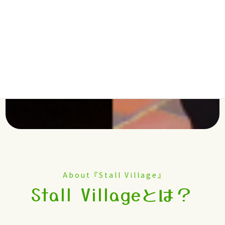
About 『Stall Village』
Stall Villageとは？