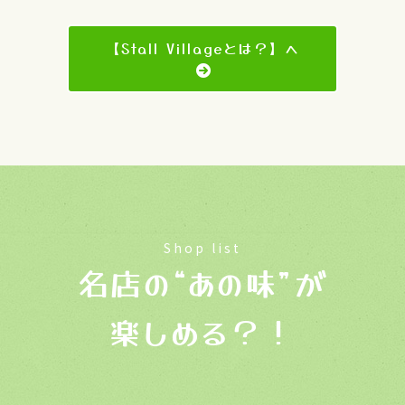
【Stall Villageとは？】へ
Shop list
名店の“あの味”が
楽しめる？！