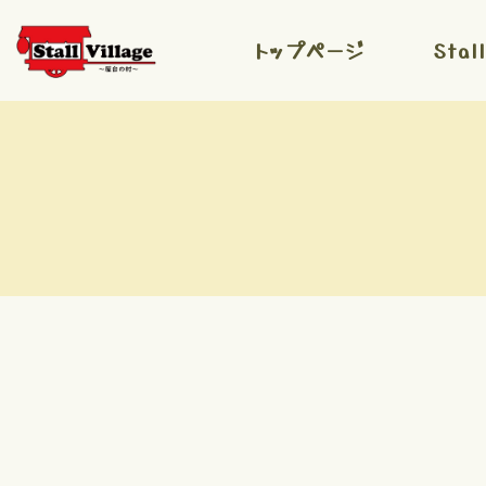
コ
ナ
ン
ビ
トップページ
Stal
テ
ゲ
ン
ー
ツ
シ
へ
ョ
ス
ン
キ
に
ッ
移
プ
動