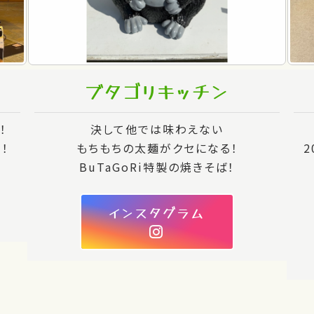
ブタゴリキッチン
！
決して他では味わえない
！
もちもちの太麺がクセになる！
2
BuTaGoRi特製の焼きそば！
インスタグラム