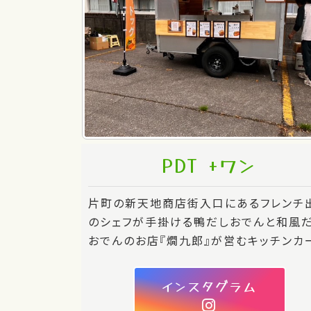
PDT +ワン
片町の新天地商店街入口にあるフレンチ
のシェフが手掛ける鴨だしおでんと和風
おでんのお店『燗九郎』が営むキッチンカ
インスタグラム