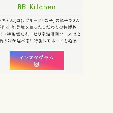
BB Kitchen
ーちゃん(母)、ブルース(息子)の親子で2人
が作る 能登豚を使ったこだわりの特製豚
！！ ・特製塩だれ ・ピリ辛油淋鶏ソース の2
類の味が選べる！ 特製レモネードも絶品！
インスタグラム