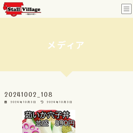
コ
ナ
ン
ビ
テ
ゲ
ン
ー
ツ
シ
へ
ョ
メディア
ス
ン
キ
に
ッ
移
プ
動
20241002_108
最
2024年10月3日
2024年10月3日
終
更
新
日
時
: