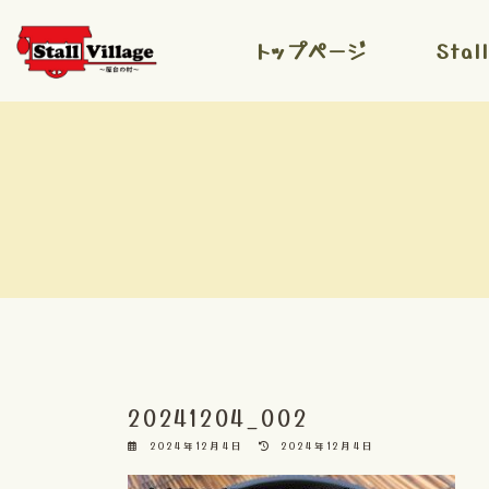
コ
ナ
ン
ビ
トップページ
Stal
テ
ゲ
ン
ー
ツ
シ
へ
ョ
ス
ン
キ
に
ッ
移
プ
動
20241204_002
最
2024年12月4日
2024年12月4日
終
更
新