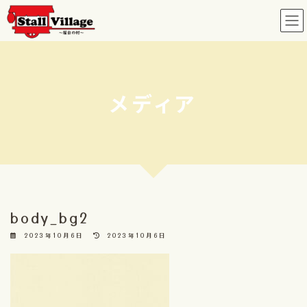
コ
ナ
ン
ビ
テ
ゲ
ン
ー
ツ
シ
へ
ョ
メディア
ス
ン
キ
に
ッ
移
プ
動
body_bg2
最
2023年10月6日
2023年10月6日
終
更
新
日
時
: