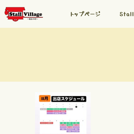
コ
ナ
ン
ビ
トップページ
Stal
テ
ゲ
ン
ー
ツ
シ
へ
ョ
ス
ン
キ
に
ッ
移
プ
動