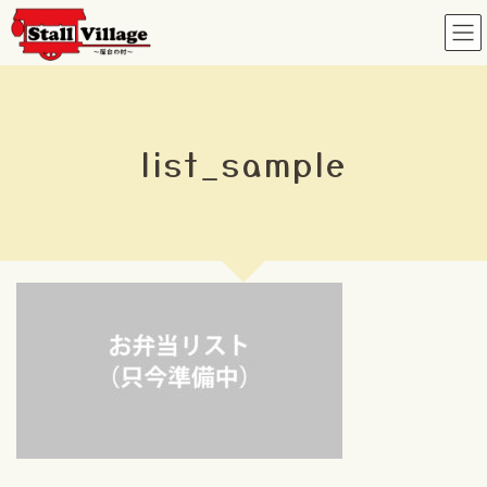
コ
ナ
ン
ビ
テ
ゲ
ン
ー
ツ
シ
へ
ョ
list_sample
ス
ン
キ
に
ッ
移
プ
動