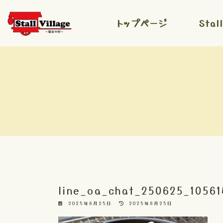
コ
ナ
ン
ビ
トップページ
Stal
テ
ゲ
ン
ー
ツ
シ
へ
ョ
ス
ン
キ
に
ッ
移
プ
動
line_oa_chat_250625_1056
最
2025年6月25日
2025年6月25日
終
更
新