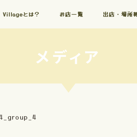
l Villageとは？
お店一覧
出店・場所
メディア
14_group_4