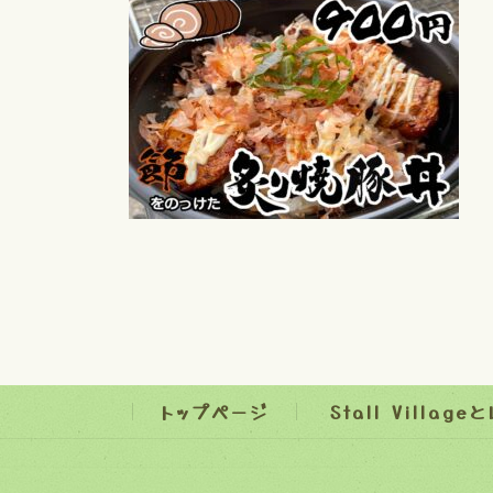
日
時
:
トップページ
Stall Village