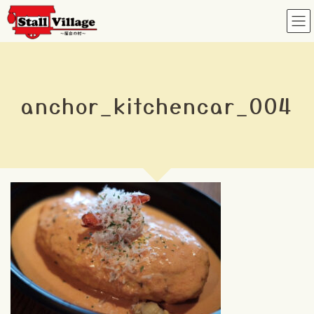
コ
ナ
ン
ビ
テ
ゲ
ン
ー
ツ
シ
へ
ョ
anchor_kitchencar_004
ス
ン
キ
に
ッ
移
プ
動